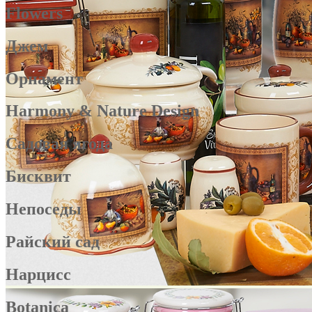
Flowers
Джем
Орнамент
Harmony & Nature Design
Садовая ягода
Бисквит
Непоседы
Райский сад
Нарцисс
Botanica