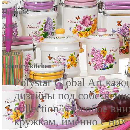
Прованс
Хлеб
Birds
Berny
Country-kitchen
Polystar Global Art каж
дизайны под собственно
collection" . Особое вн
кружкам, именно с них 