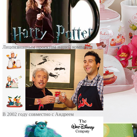
«Посуда» (стеклянная, фарфоровая,
керамическая ). Мы создали широкий
ассортимент дизайнов Олимпийской
продукции, чтобы каждый болельщик,
спортсмен, гость нашей страны и просто
любитель зимних видов спорта имел
возможность купить себе и близким
подарок на память об Олимпиаде в...
Лицензионным проектом нашей компании
, в 2003 году были дизайны для серии
посуды — «Герои книги Гарри Поттер»,
по лицензии компании «Warner Bros» и
«New Line Cinema» -«Герои книги
Властелин Колец».
В 2002 году совместно с Андреем
Макаревичем и программой «Смак» мы
выпустили эскизы и рабочие дизайны
веселых сувениров и подарков по мотивам
передачи. Следующим успешным